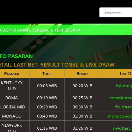
RBAIK & TERPERCAYA.
NFO PASARAN
TAIL LAST BET, RESULT TOGEL & LIVE DRAW
Pasaran
Tutup
Result
Live 
KENTUCKY
00:05 WIB
00:20 WIB
kylotte
MID
ROMA
00:10 WIB
00:25 WIB
romalotte
FLORIDA MID
00:20 WIB
00:30 WIB
flalotte
MONACO
00:40 WIB
01:00 WIB
monacopoo
NEWYORK
01:15 WIB
01:25 WIB
nylottery
MID