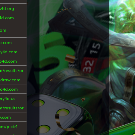
s4d.org
o4d.com
com
to.com
ery4d.com
to4d.com
m/results/or
todraw.com
to4d.com
ery4d.us
m/results/or
ry.com
com/pick4