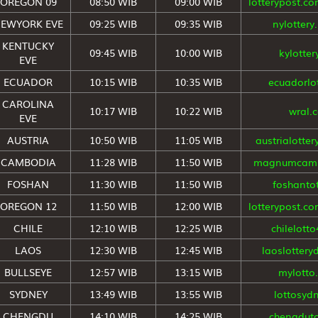
OREGON 09
08:50 WIB
09:00 WIB
lotterypost.co
EWYORK EVE
09:25 WIB
09:35 WIB
nylottery
KENTUCKY
09:45 WIB
10:00 WIB
kylotte
EVE
ECUADOR
10:15 WIB
10:35 WIB
ecuadorlo
CAROLINA
10:17 WIB
10:22 WIB
wral.
EVE
AUSTRIA
10:50 WIB
11:05 WIB
austrialotte
CAMBODIA
11:28 WIB
11:50 WIB
magnumcamb
FOSHAN
11:30 WIB
11:50 WIB
foshanto
OREGON 12
11:50 WIB
12:00 WIB
lotterypost.co
CHILE
12:10 WIB
12:25 WIB
chilelott
LAOS
12:30 WIB
12:45 WIB
laoslotter
BULLSEYE
12:57 WIB
13:15 WIB
mylotto
SYDNEY
13:49 WIB
13:55 WIB
lottosyd
CHENGDU
14:10 WIB
14:25 WIB
chengdut