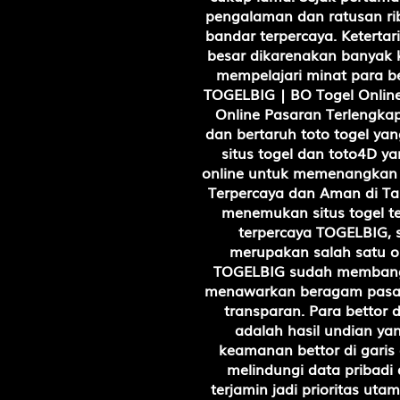
pengalaman dan ratusan ri
bandar terpercaya. Ketertar
besar dikarenakan banyak k
mempelajari minat para b
TOGELBIG | BO Togel Online Pasaran Terlengkap Berlisensi Resmi No.1 TOGELBIG BO Togel Online Pasaran Terlengkap Berlisensi Resmi favorit para bettor Indonesia untuk bermain dan bertaruh toto togel yang terbukti membayarkan kemenangan besar. TOGELBIG adalah situs togel dan toto4D yang menawarkan kesempatan emas bagi para pecinta betting online untuk memenangkan hadiah fantastis sebesar 10 juta Rupiah. TOGELBIG: Situs Togel Terpercaya dan Aman di Tahun 2023 Dalam dunia betting online yang berkembang pesat, menemukan situs togel terpercaya dan aman adalah hal yang amat penting. BO Togel terpercaya TOGELBIG, sebuah situs togel yang sudah berdiri teguh di tahun 2023, merupakan salah satu opsi terbaik untuk para pecinta togel. Toto4D berhadiah 9,9jt TOGELBIG sudah membangun reputasi yang kuat sebagai situs togel terpercaya. Mereka menawarkan beragam pasaran togel, mulai dari 2D sampai 4D, dengan hasil yang adil dan transparan. Para bettor dapat memasang taruhan dengan keyakinan bahwa hasilnya adalah hasil undian yang sah. Selain itu, agen togel TOGELBIG juga menempatkan keamanan bettor di garis depan. Mereka menggunakan teknologi enkripsi terkini untuk melindungi data pribadi dan keuangan bettor. Pengalaman bertaruh yang aman dan terjamin jadi prioritas utama situs ini. Pasaran Togel Online Terpopuler di Situs TOGELBIG: Togel adalah salah satu game judi yang sudah jadi fenomena global. Popularitasnya sudah meluas ke dunia daring, dan situs-situs togel online jadi wadah bagi bettor dari berbagai negara untuk mengikuti taruhan dan meraih hadiah besar. Salah satu situs yang mencuat dalam ranah togel online adalah TOGELBIG, yang menawarkan berbagai pasaran togel online menarik. Di bawah ini, kami akan membahas lima pasaran togel terpopuler di BO Togel terpercaya TOGELBIG. Pasaran Togel Singapura (SGP) Pasaran Togel Singapura (SGP) adalah salah satu yang paling diminati oleh bettor togel online. Togel SGP terkenal karena keakuratannya dalam hasil pengundian. TOGELBIG menyediakan akses mudah ke pasaran ini, yang memungkinkan bettor untuk memasang taruhan dengan keyakinan bahwa mereka berpartisipasi dalam undian yang sah dan adil. Tiap hasil togel SGP di situs togel TOGELBIG adalah hasil resmi dari pengundian yang diawasi penuh. Keunikan togel SGP adalah variasi taruhan yang ditawarkan. Bettor dapat memilih untuk memasang taruhan 2D, 3D, atau 4D. Ini memberikan fleksibilitas dalam berjudi dan meningkatkan peluang bettor untuk memenangkan hadiah besar. Selain itu, togel SGP juga mempunyai sejarah kemenangan yang mengesankan, menjadikannya pilihan utama bagi banyak pecinta togel online. Tidak hanya itu, toto4d berhadiah 9,9jt TOGELBIG juga menawarkan berbagai opsi pasangan taruhan dan hadiah yang menggoda. Dengan CS yang responsif dan kemudahan dalam menyetor serta menarik dana, bettor dapat merasakan pengalaman bertaruh togel SGP yang optimal di situs ini. Pasaran SGP di TOGELBIG adalah tempat yang menarik untuk mencoba keberuntungan Anda dalam berjudi togel. Pasaran Togel Hongkong (HK) Pasaran Togel Hongkong (HK) sudah jadi salah satu y